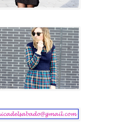
ol
 del Sábado