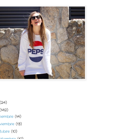
del blog
(24)
(142)
ciembre
(14)
viembre
(13)
tubre
(10)
ptiembre
(10)