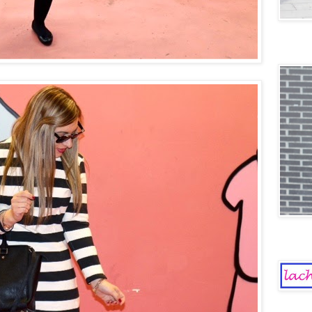
Old scho
La Chica