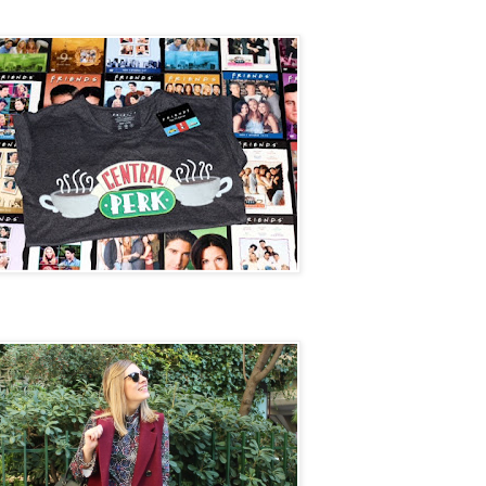
Perk
et