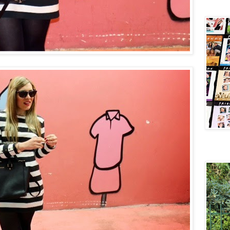
Central 
New velv