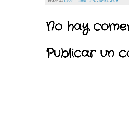
Etiquetas:
Bolso
,
Michael Kors
,
vestido
,
Zara
No hay comen
Publicar un 