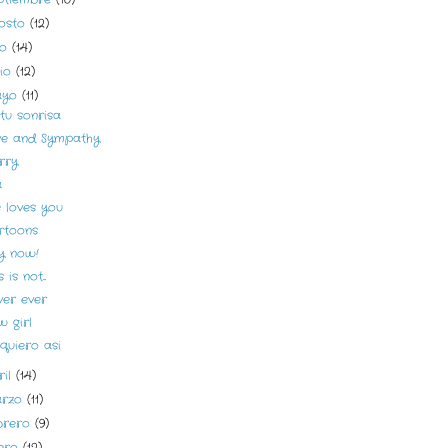
osto
(12)
lio
(14)
nio
(12)
ayo
(11)
tu sonrisa
ve and Sympathy
rry
a
 loves you
rtoons
y now!
 is not...
ver ever
w girl
quiero asi
ril
(14)
arzo
(11)
brero
(9)
ero
(12)