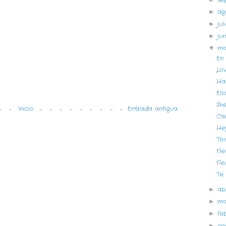
ag
►
ju
►
ju
►
m
▼
En 
Lo
Ha
Ell
She
Inicio
Entrada antigua
Ca
He
This
Ne
Ne
Te 
ab
►
m
►
fe
►
en
►