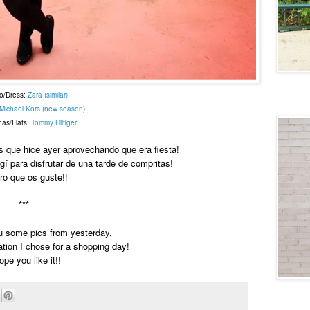
o/Dress:
Zara (similar)
Lovely
Michael Kors (new season)
nas/Flats:
Tommy Hilfiger
s que hice ayer aprovechando que era fiesta!
í para disfrutar de una tarde de compritas!
ro que os guste!!
***
u some pics from yesterday,
tion I chose for a shopping day!
ope you like it!!
Generati