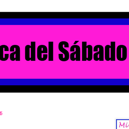
5
La Chica