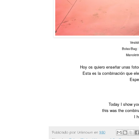
Vestid
Bolso/Bag:
Manoleti
Hoy os quiero enseñar unas foto
Esta es la combinación que eleg
Espe
Today I show yo
this was the combina
I h
Publicado por
Unknown
en
9:30