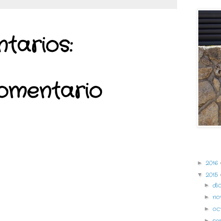
tarios:
comentario
Archivo 
2016
►
2015
▼
di
►
no
►
oc
►
se
►