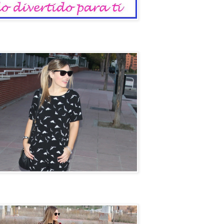
io
un coche