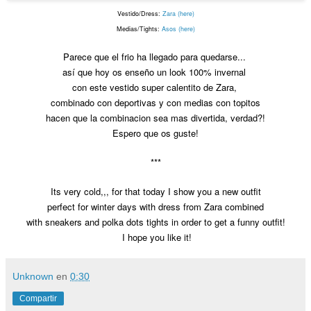
Vestido/Dress:
Zara (here)
Medias/Tights:
Asos (here)
Parece que el frio ha llegado para quedarse...
así que hoy os enseño un look 100% invernal
con este vestido super calentito de Zara,
combinado con deportivas y con medias con topitos
hacen que la combinacion sea mas divertida, verdad?!
Espero que os guste!
***
Its very cold,,, for that today I show you a new outfit
perfect for winter days with dress from Zara combined
with sneakers and polka dots tights in order to get a funny outfit!
I hope you like it!
Unknown
en
0:30
Compartir