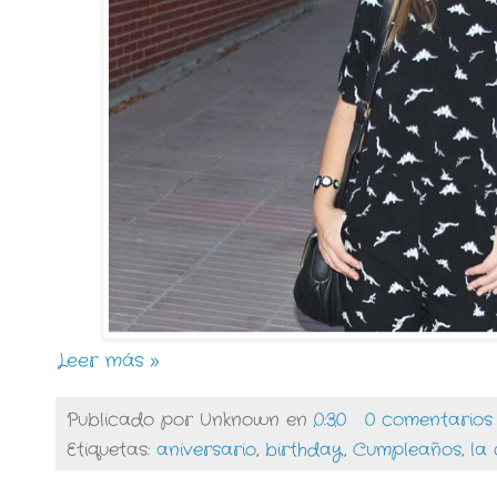
Leer más »
Publicado por
Unknown
en
0:30
0 comentarios
Etiquetas:
aniversario
,
birthday
,
Cumpleaños
,
la