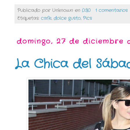
Publicado por
Unknown
en
0:30
1 comentarios
Etiquetas:
cafe
,
dolce gusto
,
Pics
domingo, 27 de diciembre 
La Chica del Sába