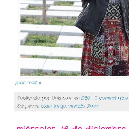
Leer más »
Publicado por
Unknown
en
0:30
0 comentarios
Etiquetas:
biker
,
largo
,
vestido
,
Zara