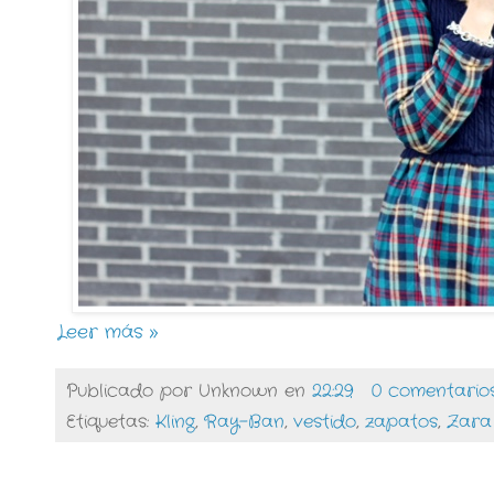
Leer más »
Publicado por
Unknown
en
22:29
0 comentario
Etiquetas:
Kling
,
Ray-Ban
,
vestido
,
zapatos
,
Zara