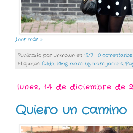
Leer más »
Publicado por
Unknown
en
15:17
0 comentarios
Etiquetas:
falda
,
Kling
,
marc by marc jacobs
,
Ra
lunes, 14 de diciembre de 
Quiero un camino