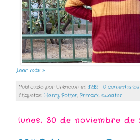
Leer más »
Publicado por
Unknown
en
17:12
0 comentarios
Etiquetas:
Harry Potter
,
Primark
,
sweater
lunes, 30 de noviembre de 