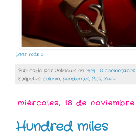
Leer más »
Publicado por
Unknown
en
16:16
0 comentarios
Etiquetas:
colonia
,
pendientes
,
Pics
,
Zara
miércoles, 18 de noviembre
Hundred miles