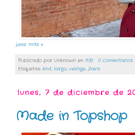
Leer más »
Publicado por
Unknown
en
11:31
0 comentarios
Etiquetas:
Knit
,
largo
,
vestige
,
Zara
lunes, 7 de diciembre de 2
Made in Topshop