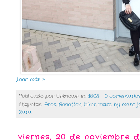
Leer más »
Publicado por
Unknown
en
18:04
0 comentario
Etiquetas:
Asos
,
Benetton
,
biker
,
marc by marc j
Zara
viernes, 20 de noviembre d