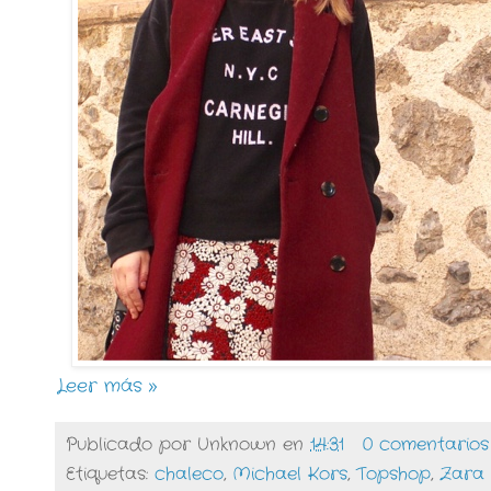
Leer más »
Publicado por
Unknown
en
14:31
0 comentarios
Etiquetas:
chaleco
,
Michael Kors
,
Topshop
,
Zara