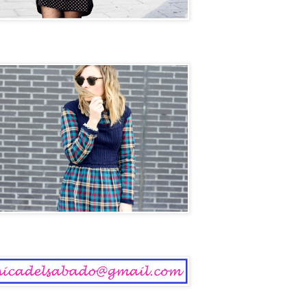
ol
 del Sábado