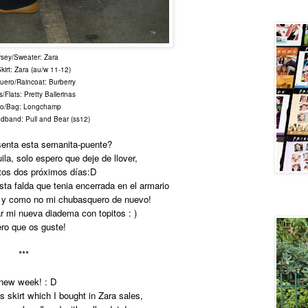
Central 
rsey/Sweater: Zara
kirt: Zara (au/w 11-12)
ero/Raincoat: Burberry
s/Flats: Pretty Ballerinas
so/Bag: Longchamp
band: Pull and Bear (ss12)
senta esta semanita-puente?
ila, solo espero que deje de llover,
tos dos próximos días:D
sta falda que tenia encerrada en el armario
, y como no mi chubasquero de nuevo!
New velv
r mi nueva diadema con topitos : )
ro que os guste!
***
new week! : D
 skirt which I bought in Zara sales,