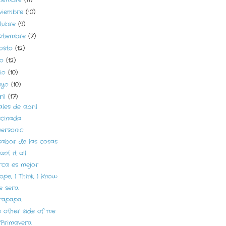
viembre
(10)
tubre
(9)
ptiembre
(7)
osto
(12)
lio
(12)
nio
(10)
ayo
(10)
ril
(17)
ales de abril
scinada
personic
sabor de las cosas
ant it all
rca es mejor
ope, I Think, I Know
e sera
rapapa
e other side of me
 Primavera