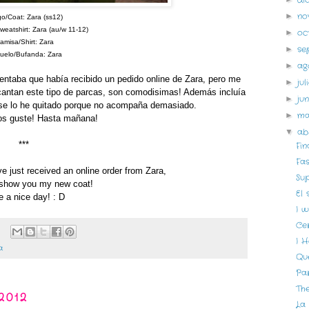
no
►
go/Coat: Zara (ss12)
atshirt: Zara (au/w 11-12)
oc
►
misa/Shirt: Zara
se
►
elo/Bufanda: Zara
ag
►
ntaba que había recibido un pedido online de Zara, pero me
ju
►
cantan este tipo de parcas, son comodisimas! Además incluía
ju
►
, se lo he quitado porque no acompaña demasiado.
m
►
os guste! Hasta mañana!
ab
▼
***
Fin
Fa
ve just received an online order from Zara,
Su
t show you my new coat!
El 
 a nice day! : D
I w
Ce
I H
a
Qu
Pa
Th
2012
La