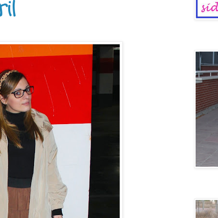
il
Dinosaur
Voy en 