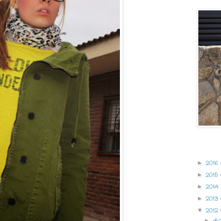
Archivo 
2016
►
2015
►
2014
►
2013
►
2012
▼
di
►