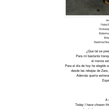
Je
Falda/S
Chubasqu
Bailarina
Bol
Diadema/Head
¿Que tal se pre
Para mi bastante tranqu
al menos es
Para el día de hoy he elegido e
desde las rebajas de Zara
Además quería estrena
Espe
A 
Today I have chosen this