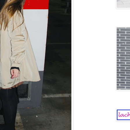
Old scho
La Chica