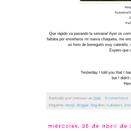
Abri
Sudadera/Swe
Ca
Pañu
Que rápido va pasando la semana! Ayer os come
faltaba por enseñaros mi nueva chaqueta, me en
un forro de borreguito muy calentito
Espero que 
Yesterday I told you that I ha
but I didn'
Have
Publicado por
Unknown
en
19:34
8 comentarios
Etiquetas:
abrigo
,
Blogger
,
Ray-Ban
,
sudadera
,
Zar
miércoles, 25 de abril de 