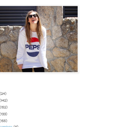
del blog
(24)
(142)
(152)
(133)
(155)
ciembre
(11)