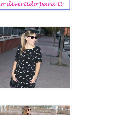
io
un coche