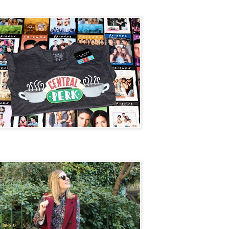
Perk
et