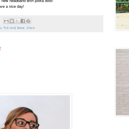
 new headband with polka dots!
ve a nice day!
p
,
Pull and Bear
,
Zara
Lovely
2
Generati