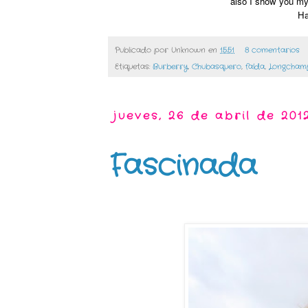
also I show you my
Ha
Publicado por
Unknown
en
15:51
8 comentarios
Etiquetas:
Burberry
,
Chubasquero
,
falda
,
Longcham
jueves, 26 de abril de 201
Fascinada