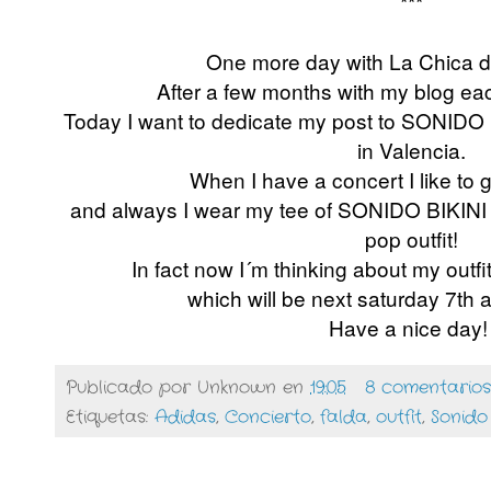
***
One more day with La Chica de
After a few months with my blog ea
Today I want to dedicate my post to SONIDO
in Valencia.
When I have a concert I like to
a
nd always I wear my tee of SONIDO BIKIN
pop outfit!
In fact now I´m thinking about my outfi
which will be next
saturday 7th ap
Have a nice day
Publicado por
Unknown
en
19:05
8 comentarios
Etiquetas:
Adidas
,
Concierto
,
falda
,
outfit
,
Sonido 