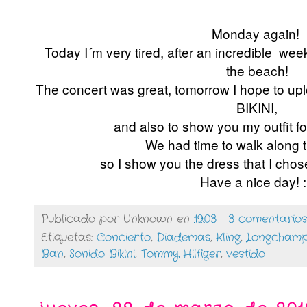
Monday again!
Today I´m very tired, after an incredible w
the beach!
The concert was great, tomorrow I hope to 
BIKINI,
and also to show you my outfit for
We had time to walk along 
so I show you the dress that I chose
Have a nice day! :
Publicado por
Unknown
en
19:03
3 comentarios
Etiquetas:
Concierto
,
Diademas
,
Kling
,
Longcham
Ban
,
Sonido Bikini
,
Tommy Hilfiger
,
vestido