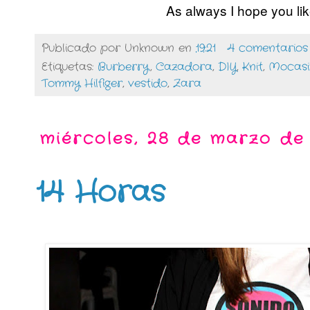
As always I hope you like 
Publicado por
Unknown
en
19:21
4 comentarios
Etiquetas:
Burberry
,
Cazadora
,
DIY
,
Knit
,
Mocasi
Tommy Hilfiger
,
vestido
,
Zara
miércoles, 28 de marzo de
14 Horas