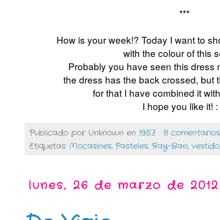
***
How is your week!? Today I want to sh
with the colour of this 
Probably you have seen this dress 
the dress has the back crossed, but 
for that
I have combined it with
I hope you like it! :
Publicado por
Unknown
en
19:57
8 comentarios
Etiquetas:
Mocasines
,
Pasteles
,
Ray-Ban
,
vestido
lunes, 26 de marzo de 2012