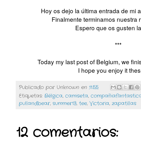
Hoy os dejo la última entrada de mi 
Finalmente terminamos nuestra r
Espero que os gusten la
***
Today my last post of Belgium, we finis
I hope you enjoy it thes
Publicado por
Unknown
en
11:55
Etiquetas:
Bélgica
,
camiseta
,
compañiafantastic
pullandbear
,
summer13
,
tee
,
Victoria
,
zapatillas
12 comentarios: