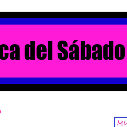
4
La Chica