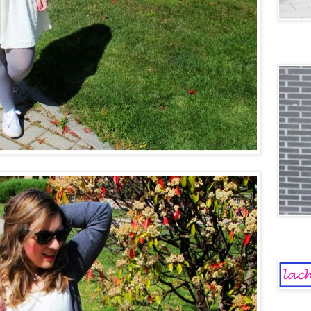
Old scho
La Chica