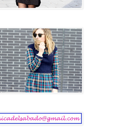
ol
 del Sábado