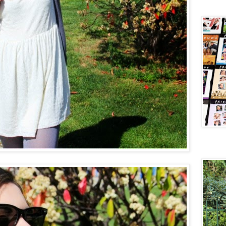
Central 
New velv