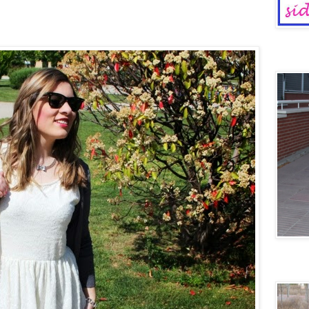
Dinosaur
Voy en 