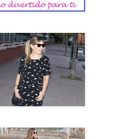
io
un coche