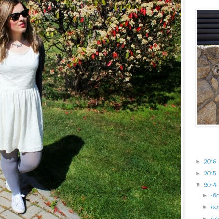
Archivo 
2016
►
2015
►
2014
▼
di
►
no
►
oc
►