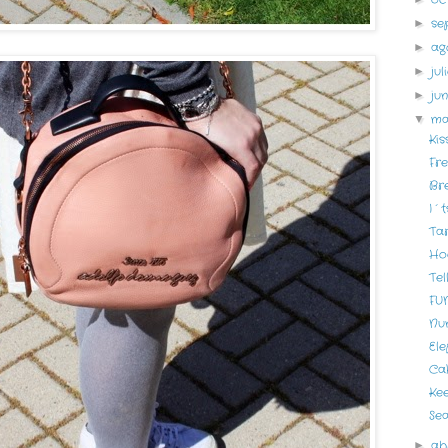
se
►
ag
►
ju
►
ju
►
m
▼
Kis
Fre
Bre
I´t
Ta
Hoo
Tel
FU
Nu
El
Ca
Ke
Se
ab
►