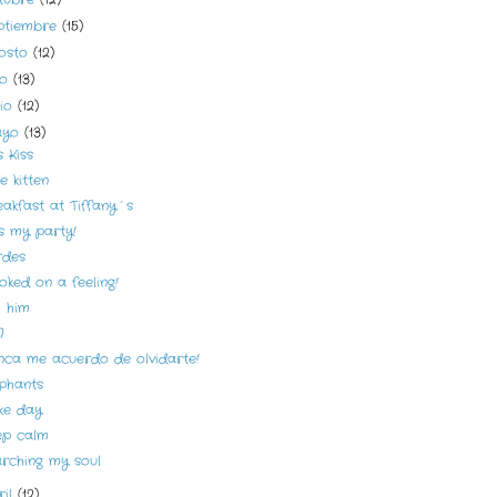
ptiembre
(15)
osto
(12)
lio
(13)
nio
(12)
ayo
(13)
s Kiss
e kitten
akfast at Tiffany´s
s my party!
rdes
ked on a feeling!
l him
N
nca me acuerdo de olvidarte!
ephants
ke day
ep calm
arching my soul
ril
(12)