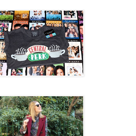
Perk
et