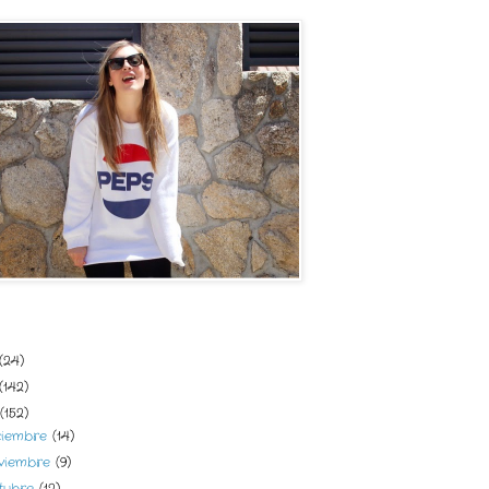
del blog
(24)
(142)
(152)
ciembre
(14)
viembre
(9)
tubre
(12)