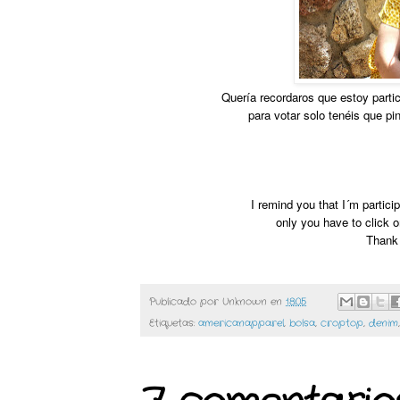
Quería recordaros que estoy part
para votar solo tenéis que pin
I remind you that I´m partic
only you have to click o
Thank
Publicado por
Unknown
en
18:05
Etiquetas:
americanapparel
,
bolsa
,
croptop
,
denim