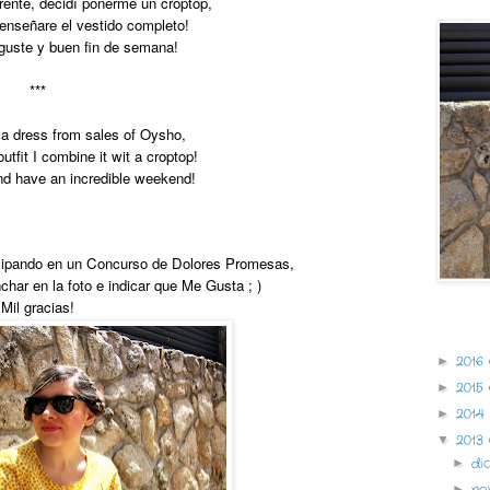
erente, decidí ponerme un croptop,
enseñare el vestido completo!
uste y buen fin de semana!
***
a dress from sales of Oysho,
outfit I combine it wit a croptop!
and have an incredible weekend!
icipando en un Concurso de Dolores Promesas,
char en la foto e indicar que Me Gusta ; )
Mil gracias!
Archivo 
2016
►
2015
►
2014
►
2013
▼
di
►
no
►