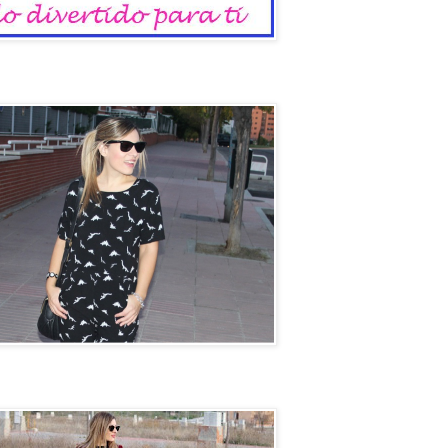
io
un coche