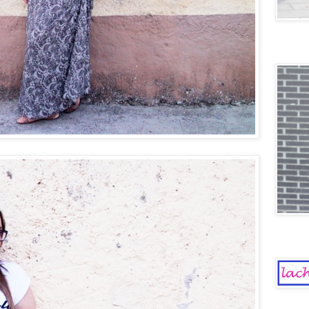
Old scho
La Chica