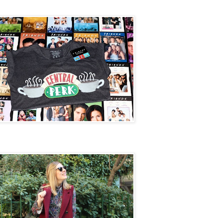
Perk
et