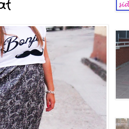
at
Dinosaur
Voy en 