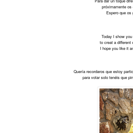
Para dar un toque dif
próximamente os 
Espero que os g
Today I show you 
to creat a different 
I hope you like it 
Quería recordaros que estoy part
para votar solo tenéis que pin