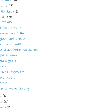
tubre
(13)
ptiembre
(13)
osto
(13)
utez-moi!
l this moment!
e way or another
 you need is love!
ike how it feels!
ndrá que haber un camino
far so great
me & get it
lores
 Chica Chocolate
n gaviotas
viaje
d to live in the city
lio
(17)
nio
(10)
ayo
(10)