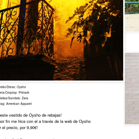
Lovely
tido/Dress: Oysho
eta/Croptop: Primark
alias/Sandals: Zara
Bag: American Apparel
 este vestido de Oysho de rebajas!
por fin me hice con el a través de la web de Oysho
 el precio, por 9,90€!
Generati