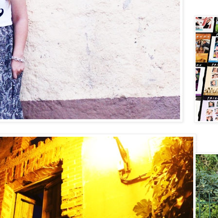
Central 
New velv