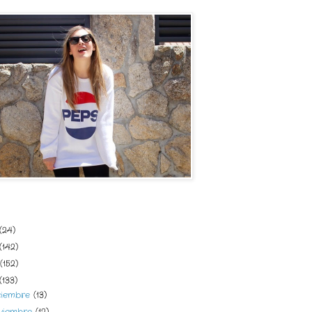
del blog
(24)
(142)
(152)
(133)
ciembre
(13)
viembre
(12)