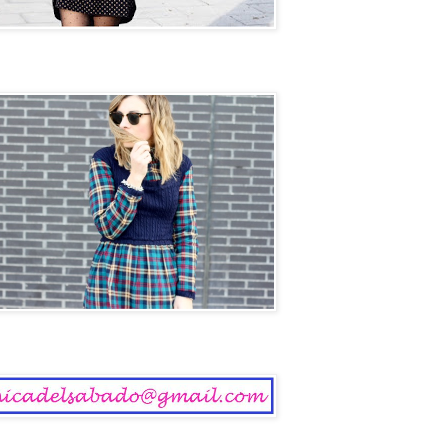
ol
 del Sábado