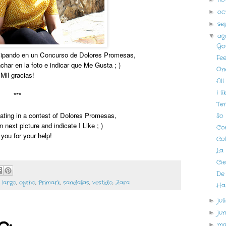
oc
►
se
►
ag
▼
Go
icipando en un Concurso de Dolores Promesas,
Fee
char en la foto e indicar que Me Gusta ; )
On
Mil gracias!
All
I l
***
Te
ipating in a contest of Dolores Promesas,
So 
n next picture and indicate I Like ; )
Co
 yo
u for your help!
Co
La
Cie
De 
,
largo
,
oysho
,
Primark
,
sandalias
,
vestido
,
Zara
Har
ju
►
ju
►
m
►