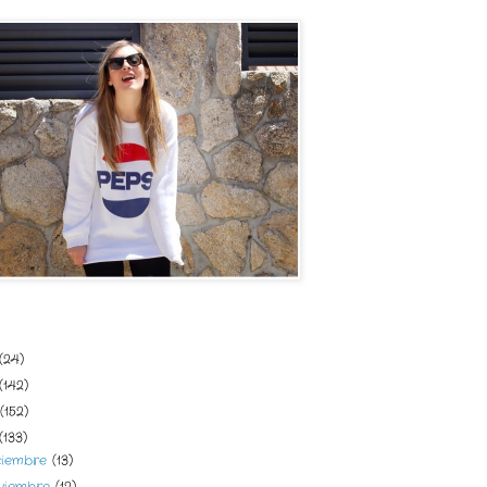
del blog
(24)
(142)
(152)
(133)
ciembre
(13)
viembre
(12)