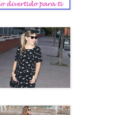
io
un coche