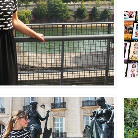
Central 
New velv