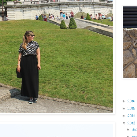
Archivo 
2016
►
2015
►
2014
►
2013
▼
di
►
no
►