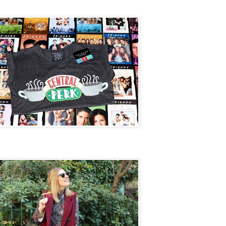
Perk
et