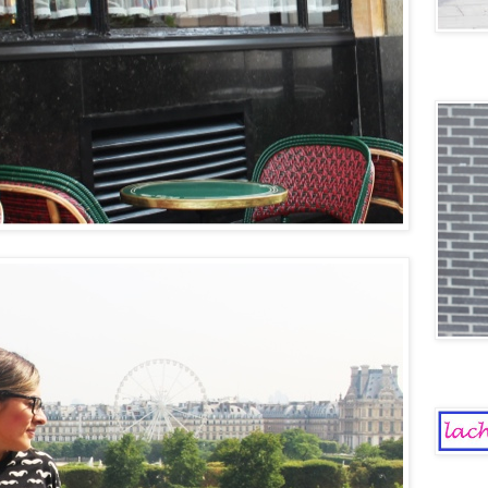
Old scho
La Chica