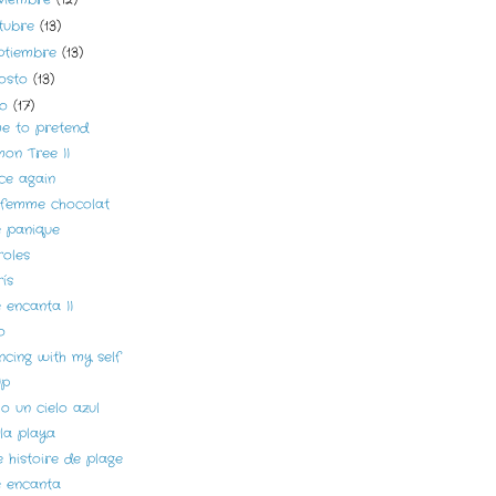
tubre
(13)
ptiembre
(13)
osto
(13)
lio
(17)
me to pretend
on Tree II
ce again
 femme chocolat
e panique
roles
ís
 encanta II
o
ncing with my self
Up
o un cielo azul
la playa
 histoire de plage
 encanta