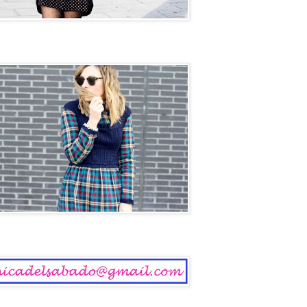
ol
 del Sábado