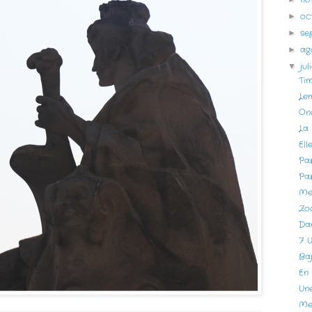
oc
►
se
►
ag
►
ju
▼
Ti
Lem
On
La
Ell
Pa
Par
Me
Zo
Da
7 
Baj
En 
Une
Me