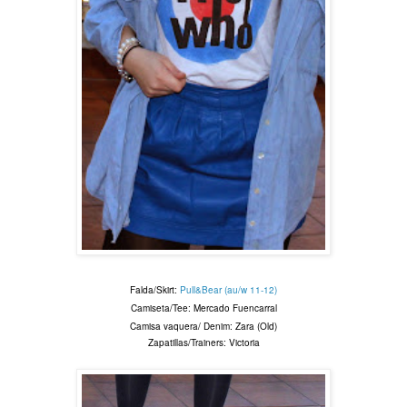
Falda/Skirt:
Pull&Bear (au/w 11-12)
Camiseta/Tee: Mercado Fuencarral
Camisa vaquera/ Denim: Zara (Old)
Zapatillas/Trainers: Victoria