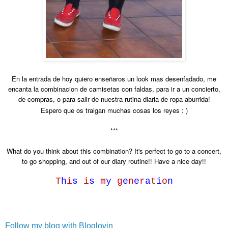
En la entrada de hoy quiero enseñaros un look mas desenfadado, me
encanta la combinacion de camisetas con faldas, para ir a un concierto,
de compras, o para salir de nuestra rutina diaria de ropa aburrida!
Espero que os traigan muchas cosas los reyes : )
***
What do you think about this combination? It's perfect to go to a concert,
to go shopping, and out of our diary routine!! Have a nice day!!
T
h
i
s
i
s
m
y
g
e
n
e
r
a
t
i
o
n
Follow my blog with Bloglovin