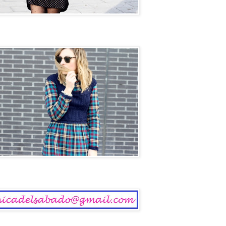
ol
 del Sábado