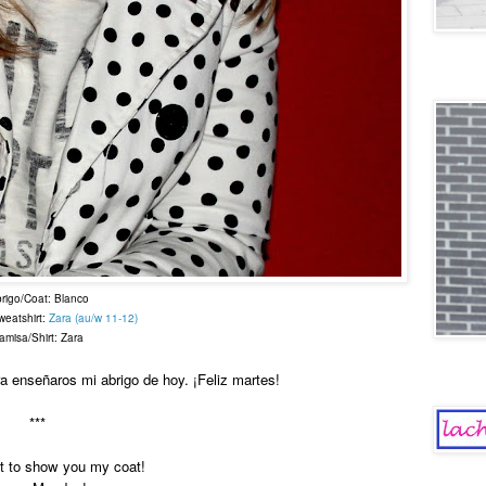
Old scho
rigo/Coat: Blanco
eatshirt:
Zara (au/w 11-12)
amisa/Shirt: Zara
 enseñaros mi abrigo de hoy. ¡Feliz martes!
La Chica
***
t to show you my coat!