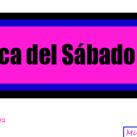
12
La Chica