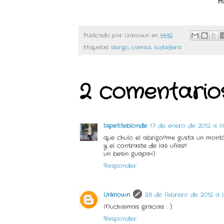
H
Publicado por
Unknown
en
14:42
Etiquetas:
abrigo
,
camisa
,
sudadera
2 comentarios
lapetiteblonde
17 de enero de 2012 a la
que chulo el abrigo!!me gusta un montó
y el contraste de las uñas!!
un besin guapa=)
Responder
Unknown
28 de febrero de 2012 a la
Muchisimas gracias : )
Responder