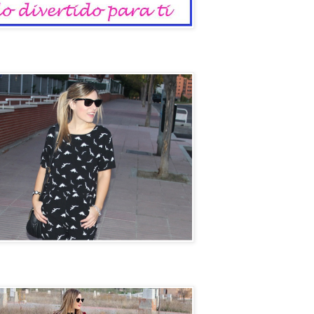
io
un coche