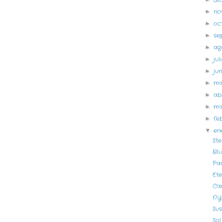
no
►
oc
►
se
►
ag
►
ju
►
ju
►
m
►
ab
►
m
►
fe
►
en
▼
St
Bl
Pa
Ete
Ca
NY
Su
Sol