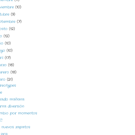
viembre
(10)
tubre
(9)
ptiembre
(7)
osto
(12)
lio
(12)
nio
(10)
ayo
(10)
ril
(17)
arzo
(18)
brero
(18)
ero
(21)
ereotypes
ue
sado mañana
rna diversión
mbio por momentos
C
s nuevos zapatos
 gris