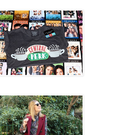
Perk
et