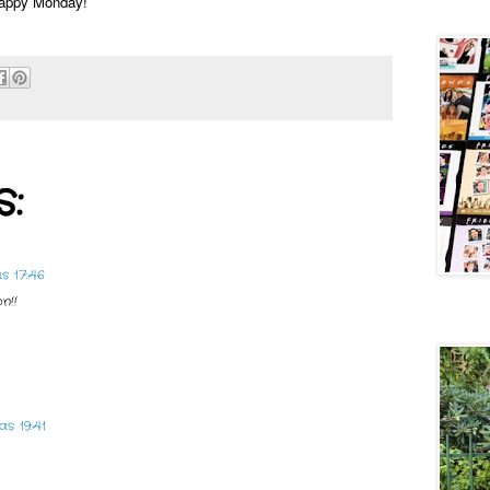
appy Monday!
Central 
:
s 17:46
n!!
New velv
s 19:41