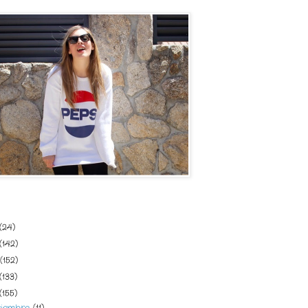
del blog
(24)
(142)
(152)
(133)
(155)
ciembre
(11)