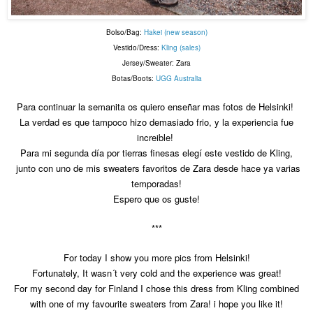
Bolso/Bag:
Hakei (new season)
Vestido/Dress:
Kling (sales)
Jersey/Sweater: Zara
Botas/Boots:
UGG Australia
Para continuar la semanita os quiero enseñar mas fotos de Helsinki!
La verdad es que tampoco hizo demasiado frio, y la experiencia fue
increible!
Para mi segunda día por tierras finesas elegí este vestido de Kling,
junto con uno de mis sweaters favoritos de Zara desde hace ya varias
temporadas!
Espero que os guste!
***
For today I show you more pics from Helsinki!
Fortunately, It wasn´t very cold and the experience was great!
For my second day for Finland I chose this dress from Kling combined
with one of my favourite sweaters from Zara! i hope you like it!