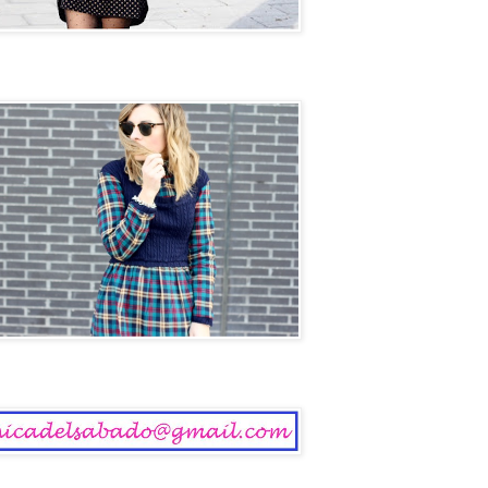
ol
 del Sábado