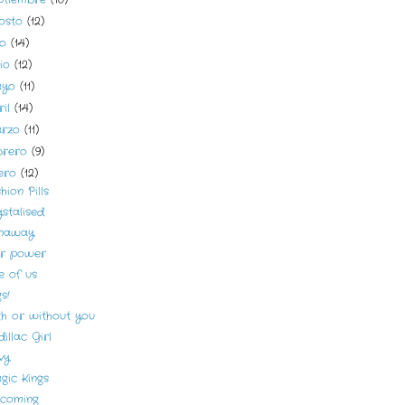
osto
(12)
lio
(14)
nio
(12)
ayo
(11)
ril
(14)
arzo
(11)
brero
(9)
ero
(12)
hion Pills
stalised
naway
ar power
e of us
s!
th or without you
illac Girl
vy
gic Kings
 coming