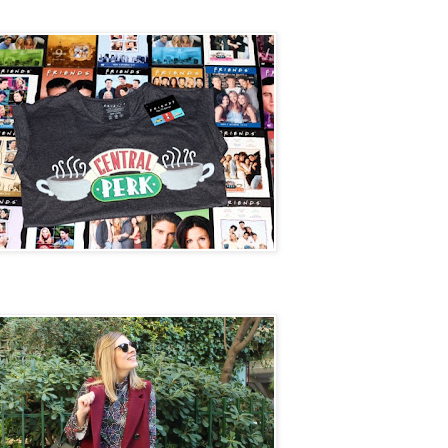
Perk
et