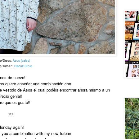
Central 
o/Dress:
Asos (sales)
e/Turban:
Biscuit Store
nes de nuevo!
os quiero enseñar una combinación con
te vestido de Asos el cual podéis
encontrar
ahora mismo a un
New velv
recio genial!
ro que os guste!!
***
onday again!
w you a combination with my new turban