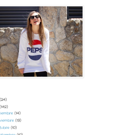
del blog
(24)
(142)
ciembre
(14)
viembre
(13)
tubre
(10)
ptiembre
(10)