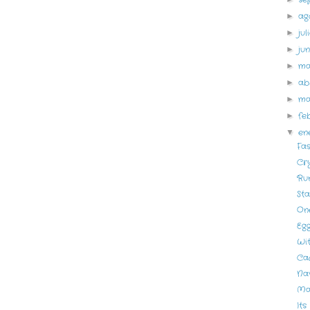
ag
►
ju
►
ju
►
m
►
ab
►
m
►
fe
►
en
▼
Fas
Cry
Ru
St
On
Egg
Wi
Cad
Na
Ma
Its