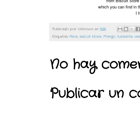
from Biscuit Store
which you can find in t
I h
Publicado por
Unknown
en
9:26
Etiquetas:
Asos
,
biscuit store
,
Mango
,
turbante
,
ves
No hay comen
Publicar un 