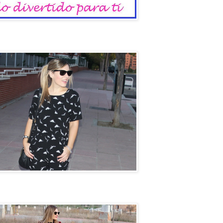
io
un coche