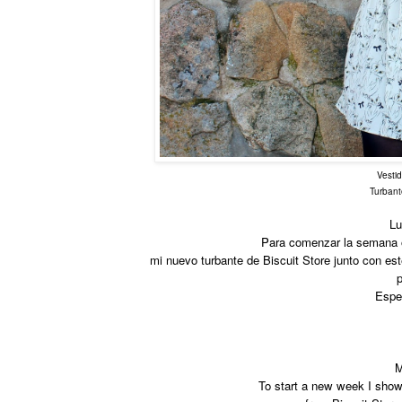
Vestid
Turbant
Lu
Para comenzar la semana 
mi nuevo
turbante
de Biscuit Store junto con es
p
Espe
M
To start a new week I sho