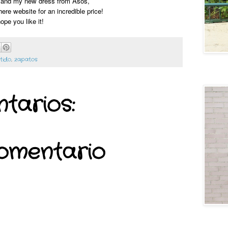
and my new dress from Asos,
here website for an incredible price!
ope you like it!
tido
,
zapatos
Lovely
tarios:
comentario
Generati