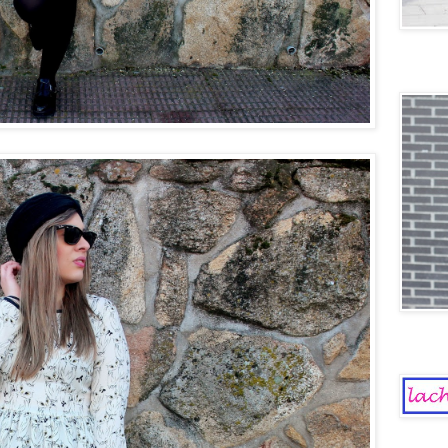
Old scho
La Chica