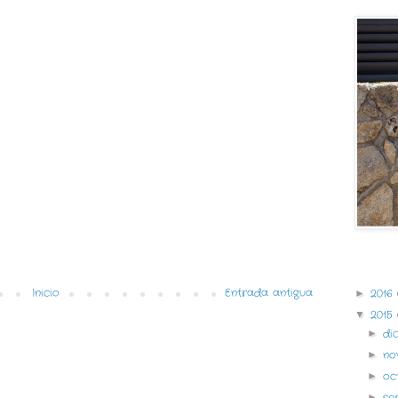
Archivo 
Inicio
Entrada antigua
2016
►
2015
▼
di
►
no
►
oc
►
se
►