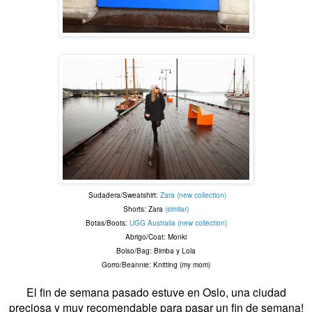
Sudadera/Sweatshirt:
Zara (new collection)
Shorts: Zara
(similar)
Botas/Boots:
UGG Australia (new collection)
Abrigo/Coat: Monki
Bolso/Bag: Bimba y Lola
Gorro/Beannie: Knitting (my mom)
El fin de semana pasado estuve en Oslo, una ciudad
preciosa y muy recomendable para pasar un fin de semana!