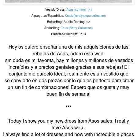
Vestido/Dress:
Asos (summer 14)
Alpargatas/Espadrilles:
Krack (lovely pepa collection)
Bolso/Bag: Adolfo Domínguez
Anillo/Ring:
Tous (Betty Collection)
Pulseras/Bracelets: Tous
Hoy os quiero enseñar una de mis adquisiciones de las
rebajas de Asos, adoro esta web,
sin duda es mi favorita, hay millones y millones de vestidos
increíbles y a precios geniales gracias a sus rebajas! El
conjunto me pareció ideal, realmente es un vestido que
se convierte en dos piezas por lo que es perfecto para crear
un sin fin de combinaciones! Espero que os guste y muy
buen fin de semana!
***
Today I show you my new dress from Asos sales, I really
love Asos web,
I always find a lot of dresses and now with incredible a prices